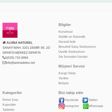
Bilgiler
Kurumsal
Gizlilik ve Güvenlik
Garanti İade
ALVİNA NATUREL
Mesafeli Satış Sözleşmesi
SANAYİ MAH. 3201 DEMİR SK. 2/2
Üyelik Sözleşmesi
ISPARTA MERKEZ ISPARTA
Sık Sorunlan Sorular
0(535) 732-6994
info@alvinadetox.net
Müşteri Servisi
Kargo Takip
Yardım
İletişim
Kategoriler
Bizi takip edin
Detox Çayı
Facebook
Twitter
Kapsüller
İnstagram
Whatsapp
Tabletler